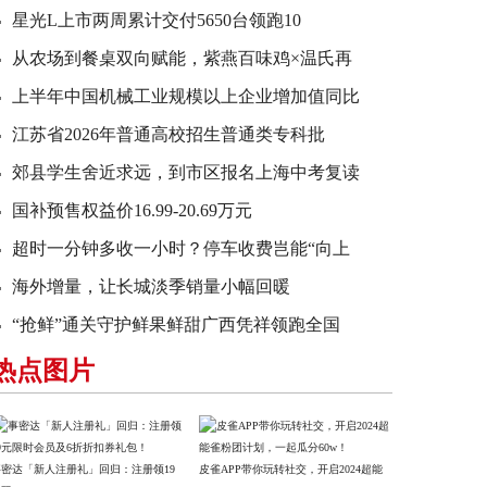
星光L上市两周累计交付5650台领跑10
从农场到餐桌双向赋能，紫燕百味鸡×温氏再
上半年中国机械工业规模以上企业增加值同比
江苏省2026年普通高校招生普通类专科批
郊县学生舍近求远，到市区报名上海中考复读
国补预售权益价16.99-20.69万元
超时一分钟多收一小时？停车收费岂能“向上
海外增量，让长城淡季销量小幅回暖
“抢鲜”通关守护鲜果鲜甜广西凭祥领跑全国
热点图片
事密达「新人注册礼」回归：注册领19
皮雀APP带你玩转社交，开启2024超能