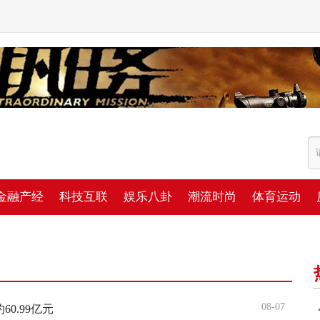
金融产经
科技互联
娱乐八卦
潮流时尚
体育运动
08-07
60.99亿元