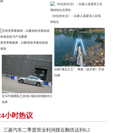
元限
《向往的生活》：以家人温度深入呈现
绿色生
完美世界鲁晓寅：以数智技术驱动游戏
价值创
自称“缝合之王”，网易《逆水寒》手游
玩家
宝马中国团队已启动L3级自动驾驶本土
化研
24小时热议
三菱汽车二季度营业利润接近翻倍达到6,2