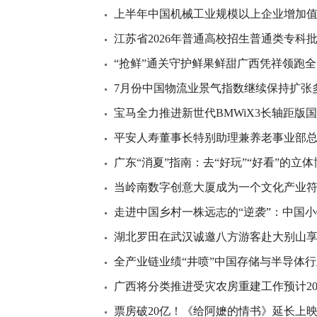
上半年中国机械工业规模以上企业增加值同
江苏省2026年普通高校招生普通类专科
“抢鲜”通关守护鲜果鲜甜广西凭祥领跑全
7月份中国物流业景气指数继续保持扩张
宝马全力推进新世代BMWiX3长轴距版
平安人寿董事长特别助理兼养老事业部总
广东“消夏”指南：去“好玩”“好看”的立
当岭南数字创意大厦成为一个文化产业
走进中国乡村一株远志的“逆袭”：中国小
湖北罗田在武汉诚邀八方游客赴大别山
全产业链业绩“井喷”中国存储与半导体行
广西将分类推进受灾农房重建工作预计2
票房破20亿！《给阿嬷的情书》延长上映